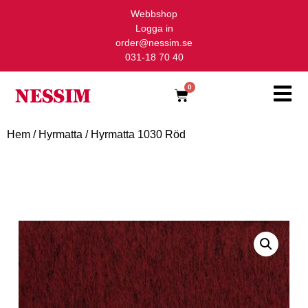
Webbshop
Logga in
order@nessim.se
031-18 70 40
0
Hem
/
Hyrmatta
/ Hyrmatta 1030 Röd