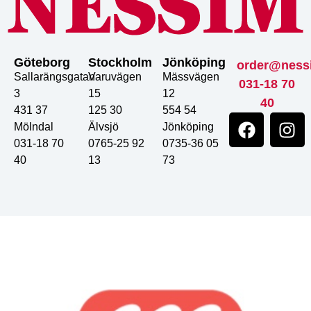
Göteborg
Stockholm
Jönköping
order@ness
Sallarängsgatan
Varuvägen
Mässvägen
031-18 70
3
15
12
40
431 37
125 30
554 54
Mölndal
Älvsjö
Jönköping
031-18 70
0765-25 92
0735-36 05
40
13
73