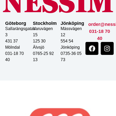
Göteborg
Stockholm
Jönköping
order@ness
Sallarängsgatan
Varuvägen
Mässvägen
031-18 70
3
15
12
40
431 37
125 30
554 54
Mölndal
Älvsjö
Jönköping
031-18 70
0765-25 92
0735-36 05
40
13
73