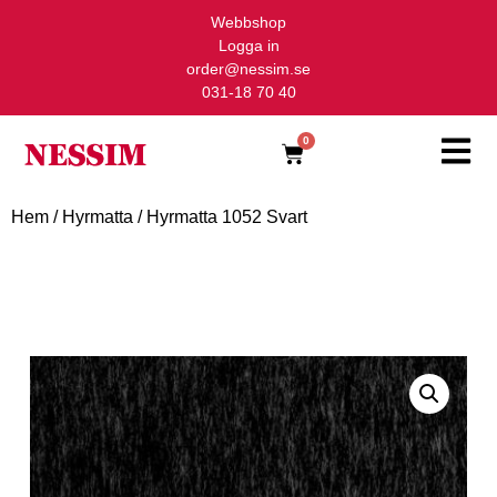
Webbshop
Logga in
order@nessim.se
031-18 70 40
0
Hem
/
Hyrmatta
/ Hyrmatta 1052 Svart