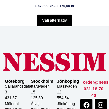
1 470,00
kr
–
2 170,00
kr
Välj alternativ
Göteborg
Stockholm
Jönköping
order@ness
Sallarängsgatan
Varuvägen
Mässvägen
031-18 70
3
15
12
40
431 37
125 30
554 54
Mölndal
Älvsjö
Jönköping