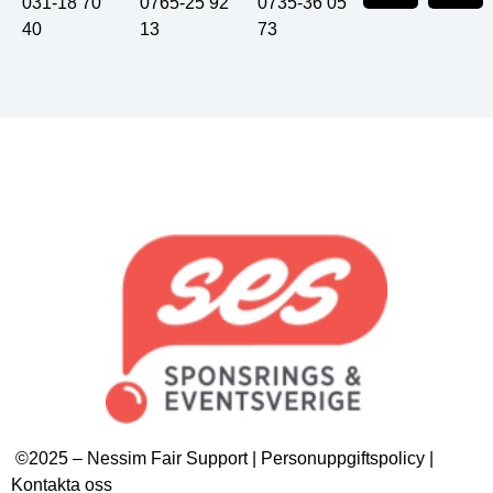
031-18 70
0765-25 92
0735-36 05
40
13
73
©2025 – Nessim Fair Support | Personuppgiftspolicy |
Kontakta oss