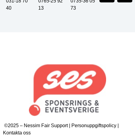
031-18 70
0765-25 92
0735-36 05
40
13
73
©2025 – Nessim Fair Support | Personuppgiftspolicy |
Kontakta oss