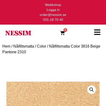
Webbshop
Logga in
order@nessim.se
031-18 70 40
0
Hem
/
Nålfiltsmatta
/
Color
/ Nålfiltsmatta Color 3816 Beige
Pantone 2310