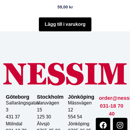
59,00
kr
Lägg till i varukorg
Göteborg
Stockholm
Jönköping
order@ness
Sallarängsgatan
Varuvägen
Mässvägen
031-18 70
3
15
12
40
431 37
125 30
554 54
Mölndal
Älvsjö
Jönköping