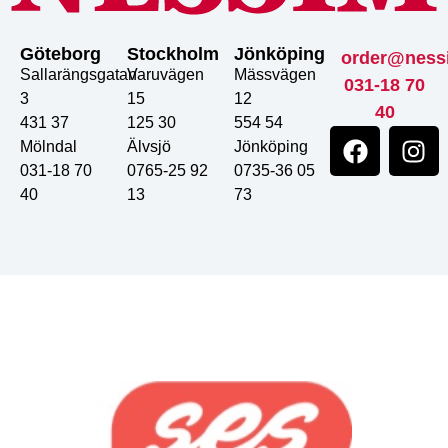
Göteborg
Stockholm
Jönköping
order@ness
Sallarängsgatan
Varuvägen
Mässvägen
031-18 70
3
15
12
40
431 37
125 30
554 54
Mölndal
Älvsjö
Jönköping
031-18 70
0765-25 92
0735-36 05
40
13
73