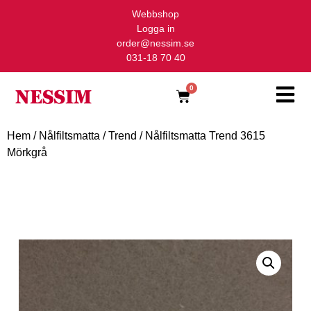
Webbshop
Logga in
order@nessim.se
031-18 70 40
0
Hem
/
Nålfiltsmatta
/
Trend
/ Nålfiltsmatta Trend 3615
Mörkgrå