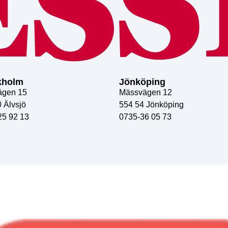
kholm
Jönköping
ägen 15
Mässvägen 12
 Älvsjö
554 54 Jönköping
25 92 13
0735-36 05 73