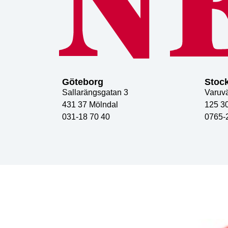
Göteborg
Stoc
Sallarängsgatan 3
Varuv
431 37 Mölndal
125 30
031-18 70 40
0765-