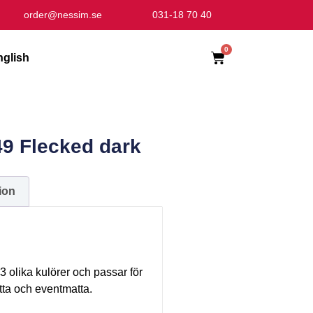
order@nessim.se
031-18 70 40
0
nglish
49 Flecked dark
ion
23 olika kulörer och passar för
ta och eventmatta.