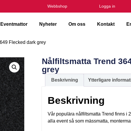
Webbshop
Logga in
Eventmattor
Nyheter
Om oss
Kontakt
E
3649 Flecked dark grey
Nålfiltsmatta Trend 36
grey
Beskrivning
Ytterligare informat
Beskrivning
Vår populära nålfiltsmatta Trend finns i 
alla event så som mässmatta, montermat