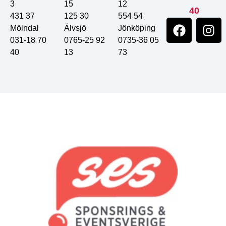
3
15
12
40
431 37
125 30
554 54
Mölndal
Älvsjö
Jönköping
031-18 70
0765-25 92
0735-36 05
40
13
73