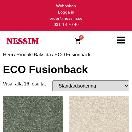
Webbshop
Logga in
order@nessim.se
031-18 70 40
0
Hem
/ Produkt Baksida / ECO Fusionback
ECO Fusionback
Visar alla 16 resultat