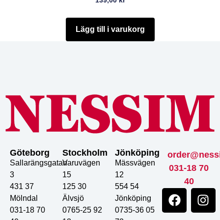
139,00
kr
Lägg till i varukorg
Göteborg
Stockholm
Jönköping
order@ness
Sallarängsgatan
Varuvägen
Mässvägen
031-18 70
3
15
12
40
431 37
125 30
554 54
Mölndal
Älvsjö
Jönköping
031-18 70
0765-25 92
0735-36 05