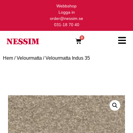
Webbshop
Logga in
order@nessim.se
031-18 70 40
0
Hem
/
Velourmatta
/ Velourmatta Indus 35