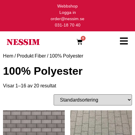
Webbshop
Logga in
order@nessim.se
031-18 70 40
0
Hem
/ Produkt Fiber / 100% Polyester
100% Polyester
Visar 1–16 av 20 resultat