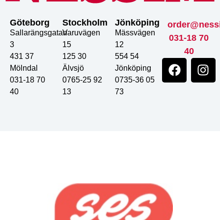
Göteborg
Stockholm
Jönköping
order@ness
Sallarängsgatan
Varuvägen
Mässvägen
031-18 70
3
15
12
40
431 37
125 30
554 54
Mölndal
Älvsjö
Jönköping
031-18 70
0765-25 92
0735-36 05
40
13
73