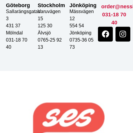
Göteborg
Stockholm
Jönköping
order@ness
Sallarängsgatan
Varuvägen
Mässvägen
031-18 70
3
15
12
40
431 37
125 30
554 54
Mölndal
Älvsjö
Jönköping
031-18 70
0765-25 92
0735-36 05
40
13
73