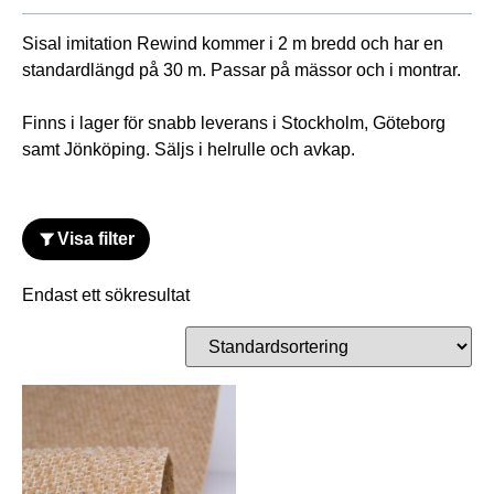
Trend
Sisal imitation Rewind kommer i 2 m bredd och har en
Glitter
standardlängd på 30 m. Passar på mässor och i montrar.
Mönstrad
Vinylmatta
Finns i lager för snabb leverans i Stockholm, Göteborg
samt Jönköping. Säljs i helrulle och avkap.
Struktur
Glossy
Wood
Visa filter
Betong
Endast ett sökresultat
Chess
Durk
Konstgräsmatta
Velourmatta
Hyrmatta