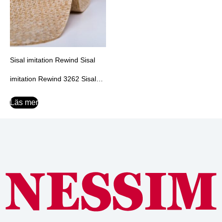
Printmatta
Texway
Sisal imitation Rewind
Sisal imitation Rewind Sisal
Utförsäljning
imitation Rewind 3262 Sisal
Tillbehör
imitation Rewind
Läs mer
Mattejp
Maxilist-Metall
Skyddsplast