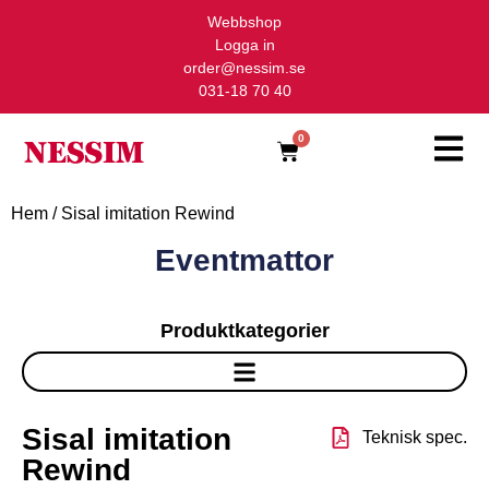
Webbshop
Logga in
order@nessim.se
031-18 70 40
0
Hem
/ Sisal imitation Rewind
Eventmattor
Produktkategorier
Nålfiltsmatta
Sisal imitation
Teknisk spec.
Rewind
Color